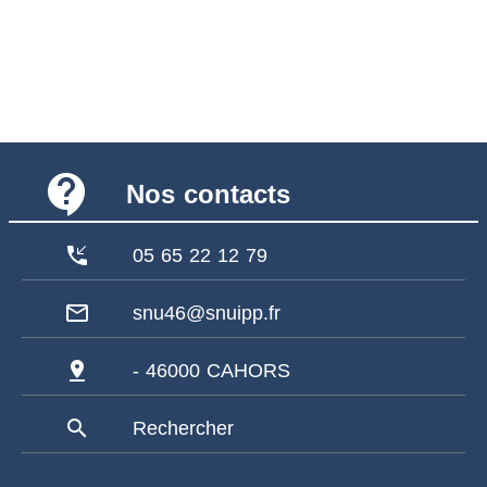
contact_support
Nos contacts
phone_callback
05 65 22 12 79
mail_outline
snu46@snuipp.fr
pin_drop
- 46000 CAHORS
search
Rechercher