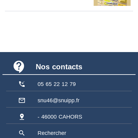
contact_support
Nos contacts
phone_callback
05 65 22 12 79
mail_outline
snu46@snuipp.fr
pin_drop
- 46000 CAHORS
search
Rechercher