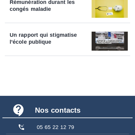
Rémunération durant les
congés maladie
Un rapport qui stigmatise
l’école publique
contact_support
Nos contacts
phone_callback
05 65 22 12 79