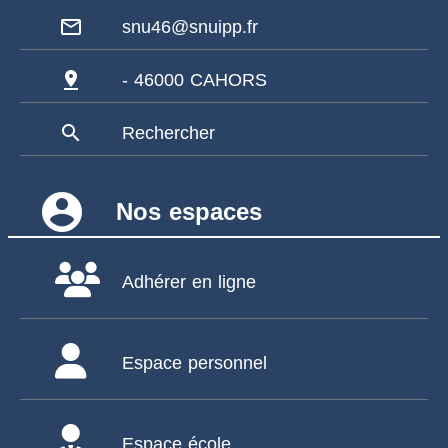
mail_outline
snu46@snuipp.fr
pin_drop
- 46000 CAHORS
search
Rechercher
account_circle
Nos espaces
Adhérer en ligne
Espace personnel
Espace école